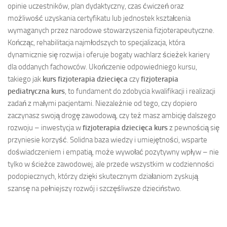
opinie uczestników, plan dydaktyczny, czas ćwiczeń oraz
możliwość uzyskania certyfikatu lub jednostek kształcenia
wymaganych przez narodowe stowarzyszenia fizjoterapeutyczne.
Kończąc, rehabilitacja najmłodszych to specjalizacja, która
dynamicznie się rozwija i oferuje bogaty wachlarz ścieżek kariery
dla oddanych fachowców. Ukończenie odpowiedniego kursu,
takiego jak
kurs fizjoterapia dziecięca
czy
fizjoterapia
pediatryczna kurs
, to fundament do zdobycia kwalifikacji i realizacji
zadań z małymi pacjentami. Niezależnie od tego, czy dopiero
zaczynasz swoją drogę zawodową, czy też masz ambicję dalszego
rozwoju – inwestycja w
fizjoterapia dziecięca kurs
z pewnością się
przyniesie korzyść. Solidna baza wiedzy i umiejętności, wsparte
doświadczeniem i empatią, może wywołać pozytywny wpływ – nie
tylko w ścieżce zawodowej, ale przede wszystkim w codzienności
podopiecznych, którzy dzięki skutecznym działaniom zyskują
szansę na pełniejszy rozwój i szczęśliwsze dzieciństwo.