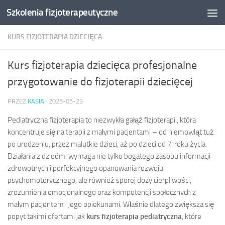
Szkolenia fizjoterapeutyczne
Skip to content
KURS FIZJOTERAPIA DZIECIĘCA
Kurs fizjoterapia dziecięca profesjonalne
przygotowanie do fizjoterapii dziecięcej
PRZEZ
KASIA
·
2025-05-23
Pediatryczna fizjoterapia to niezwykła gałąź fizjoterapii, która
koncentruje się na terapii z małymi pacjentami – od niemowląt tuż
po urodzeniu, przez malutkie dzieci, aż po dzieci od 7. roku życia.
Działania z dziećmi wymaga nie tylko bogatego zasobu informacji
zdrowotnych i perfekcyjnego opanowania rozwoju
psychomotorycznego, ale również sporej dozy cierpliwości,
zrozumienia emocjonalnego oraz kompetencji społecznych z
małym pacjentem i jego opiekunami. Właśnie dlatego zwiększa się
popyt takimi ofertami jak
kurs fizjoterapia pediatryczna
, które