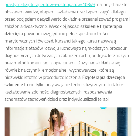
praktyce-fizjoterapeutow-i-osteopatow/10349
ma inny charakter
obszarem wiedzy, etapem kształcenia oraz typem zajęć, dlatego
przed podjęciem decyzji warto dokładnie przeanalizować program i
założenia dydaktyczne. Wysokiej jakości
szkolenie fizjoterapia
dziecięca
powinno uwzględniać pełne spektrum treści
merytorycznych i ćwiczeń. Kursanci takiego kursu nabywają
informacje z etapów rozwoju ruchowego najmłodszych, procedur
diagnostycznych dotyczących zaburzeń ruchu, podejść leczniczych
oraz metod komunikacji z opiekunami. Duży nacisk kładzie się
również na czynniki emocjonalne i wychowawcze, które są
niezwykle istotne w procedurze leczenia.
Fizjoterapia dziecięca
szkolenie
to nie tylko przyswajanie technik fizycznych. To także
kształtowanie zdolności diagnostycznych, rozpoznawania
schematów zachowań dzieci oraz indywidualizacji terapii.