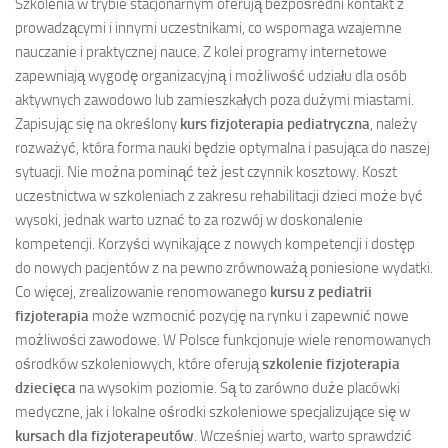
Szkolenia w trybie stacjonarnym oferują bezpośredni kontakt z
prowadzącymi i innymi uczestnikami, co wspomaga wzajemne
nauczanie i praktycznej nauce. Z kolei programy internetowe
zapewniają wygodę organizacyjną i możliwość udziału dla osób
aktywnych zawodowo lub zamieszkałych poza dużymi miastami.
Zapisując się na określony
kurs fizjoterapia pediatryczna
, należy
rozważyć, która forma nauki będzie optymalna i pasująca do naszej
sytuacji. Nie można pominąć też jest czynnik kosztowy. Koszt
uczestnictwa w szkoleniach z zakresu rehabilitacji dzieci może być
wysoki, jednak warto uznać to za rozwój w doskonalenie
kompetencji. Korzyści wynikające z nowych kompetencji i dostęp
do nowych pacjentów z na pewno zrównoważą poniesione wydatki.
Co więcej, zrealizowanie renomowanego
kursu z pediatrii
fizjoterapia
może wzmocnić pozycję na rynku i zapewnić nowe
możliwości zawodowe. W Polsce funkcjonuje wiele renomowanych
ośrodków szkoleniowych, które oferują
szkolenie fizjoterapia
dziecięca
na wysokim poziomie. Są to zarówno duże placówki
medyczne, jak i lokalne ośrodki szkoleniowe specjalizujące się w
kursach dla fizjoterapeutów
. Wcześniej warto, warto sprawdzić