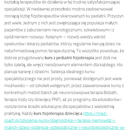
kształcą terapeutów do działania w tej trudnej satysfakcjonującej
specjalizacji. W niedawnej przeszłości można zaobserwować
rosnącą liczbę fizjoterapeutów skierowanych ku pediatrii. Przyczyn
jest wiele. Jednym z nich jest zwiększająca się populacja małych
pacjentów z zaburzeniami neurologicznymi, szkieletowymi i z
opóźnieniem rozwoju. Kolejnym – rozwój wiedzy wśród
opiekunów i lekarzy pediatrów, którzy regularnie kierują dzieci na
natychmiastową pomoc terapeutyczną. To wszystko powoduje, że
dobrze przygotowany
kurs z pediatrii fizjoterapia
jest dziś nie
tylko zaletą, ale wręcz nieodzownym elementem dla każdego, kto
planuje karierę z dziećmi. Selekcja idealnego kursu
specjalistycznego nie jest prosty, ponieważ dostępnych jest wiele
możliwości – od szkoleń wstępnych, przez zaawansowane kursy z
konkretnych metod (takich jak neurorozwojowa terapia Bobath,
terapia Vojty czy dziecięcy PNF), aż po programy dla edukatorów i
rozszerzone ścieżki edukacyjne dla specjalistów z wieloletnią
praktyką. Każdy
kurs fizjoterapia dziecięca
https://med-
coach.pl/szkolenia-kursy/diagnostyka-i-terapia-niemowlat-i-
malych-dzieci-podejscie-osteopatyczne-i-neurologopedyczne-w-