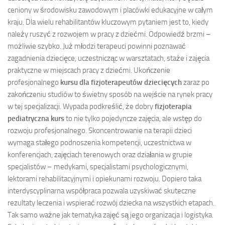
ceniony w środowisku zawodowym i placówki edukacyjne w całym
kraju. Dla wielu rehabilitantów kluczowym pytaniem jest to, kiedy
należy ruszyć z rozwojem w pracy z dziećmi. Odpowiedź brzmi –
możliwie szybko. Już młodzi terapeuci powinni poznawać
zagadnienia dziecięce, uczestnicząc w warsztatach, staże i zajęcia
praktyczne w miejscach pracy z dziećmi. Ukończenie
profesjonalnego
kursu dla fizjoterapeutów dziecięcych
zaraz po
zakończeniu studiów to świetny sposób na wejście na rynek pracy
w tej specjalizacji. Wypada podkreślić, że dobry
fizjoterapia
pediatryczna kurs
to nie tylko pojedyncze zajęcia, ale wstęp do
rozwoju profesjonalnego. Skoncentrowanie na terapii dzieci
wymaga stałego podnoszenia kompetencji, uczestnictwa w
konferencjach, zajęciach terenowych oraz działania w grupie
specjalistów – medykami, specjalistami psychologicznymi,
lektorami rehabilitacyjnymi i opiekunami rozwoju. Dopiero taka
interdyscyplinarna współpraca pozwala uzyskiwać skuteczne
rezultaty leczenia i wspierać rozwój dziecka na wszystkich etapach.
Tak samo ważne jak tematyka zajęć są jego organizacja i logistyka.