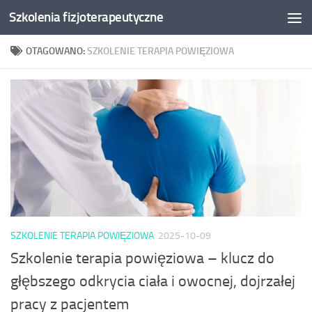
Szkolenia fizjoterapeutyczne
Skip to content
OTAGOWANO:
SZKOLENIE TERAPIA POWIĘZIOWA
SZKOLENIE TERAPIA POWIĘZIOWA
2025-10-09
Szkolenie terapia powięziowa – klucz do
głębszego odkrycia ciała i owocnej, dojrzałej
pracy z pacjentem