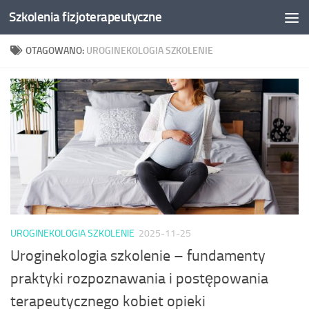
Szkolenia fizjoterapeutyczne
Skip to content
OTAGOWANO:
UROGINEKOLOGIA SZKOLENIE
UROGINEKOLOGIA SZKOLENIE
2025-11-25
Uroginekologia szkolenie – fundamenty
praktyki rozpoznawania i postępowania
terapeutycznego kobiet opieki